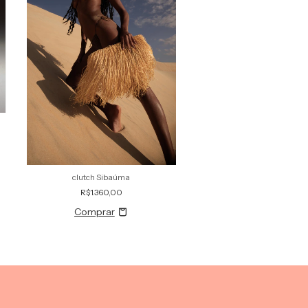
clutch Sibaúma
R$1.360,00