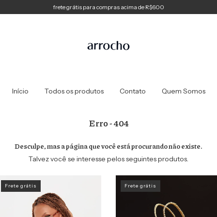
frete grátis para compras acima de R$600
Início
Todos os produtos
Contato
Quem Somos
Erro - 404
Desculpe, mas a página que você está procurando não existe.
Talvez você se interesse pelos seguintes produtos.
Frete grátis
Frete grátis