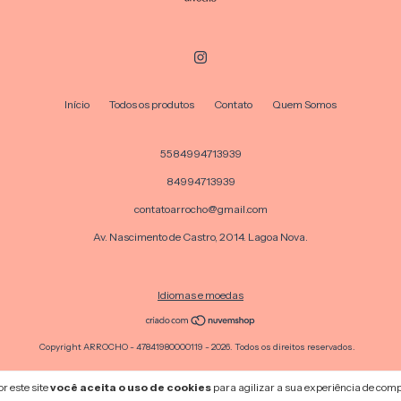
Início
Todos os produtos
Contato
Quem Somos
5584994713939
84994713939
contatoarrocho@gmail.com
Av. Nascimento de Castro, 2014. Lagoa Nova.
Idiomas e moedas
Copyright ARROCHO - 47841980000119 - 2026. Todos os direitos reservados.
r este site
você aceita o uso de cookies
para agilizar a sua experiência de com